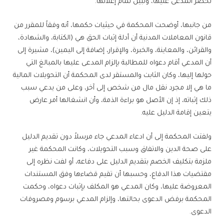
تحضر المدعى عليها، وتبين تمام إعلانها.
من جانبها، أوضحت المحكمة في حيثيات حكمها، أنه وفقاً للمقرر من
قانون المعاملات المدنية أن أدلة إثبات الحق هي (الكتابة، والشهادة،
والقرائن، والمعاينة، والخبرة، والإقرار، إضافة إلى اليمين)، مشيرة إلى
أن المدعي أقام دعواه للمطالبة بإلزام المدعى عليها بالمبالغ التي
حولها إليها، وكان الثابت والمستقر لدى المحكمة أن التحويلات المالية
ما هي إلا مجرد نقل مال من شخص إلى آخر، وعلى من يدعي سبب
ذلك إثباته، إذ إن الأصل هو براءة الذمة، وأن انشغالها أمر عارض
يتعين إقامة الدليل عليه.
ولفتت المحكمة إلى أن ادعاء المدعي جاء مرسلاً دون تقديم الدليل
على صحة الدين والاتفاق وسبب التحويلات، وكانت المحكمة غير
ملزمة بتكليف الخصم بتقديم الدليل على دفاعه، أو لفت نظره إلى
مقتضيات هذا الدفاع، وحسبها أن تقيم قضاءها وفق المستندات
المعروضة عليها، وكان المدعي هو المكلف بإثبات دعواه، وحكمت
المحكمة برفض الدعوى بحالتها، وإلزام المدعي برسوم ومصروفات
الدعوى.