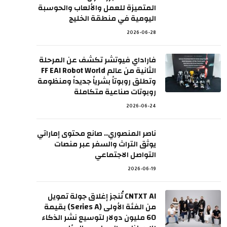
المتميزة للعمل والألعاب والحوسبة
اليومية في منطقة الخليج
2026-06-28
فاراداي فيوتشر تكشف عن المرحلة
الثانية من عالم FF EAI Robot World
وتطلق روبوتاً بشرياً جديداً ومنظومة
روبوتات صناعية متكاملة
2026-06-24
ناصر المنصوري.. صانع محتوى إماراتي
يوثق التراث والسفر عبر منصات
التواصل الاجتماعي
2026-06-19
CNTXT AI تُنجز إغلاق جولة تمويل
من الفئة الأولى (Series A) بقيمة
60 مليون دولار لتوسيع نشر الذكاء