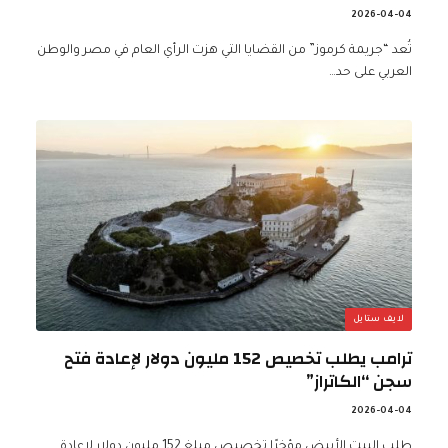
2026-04-04
تُعد “جريمة كرموز” من القضايا التي هزت الرأي العام في مصر والوطن
العربي على حد…
لايف ستايل
ترامب يطلب تخصيص 152 مليون دولار لإعادة فتح
سجن “الكاتراز”
2026-04-04
طلب البيت الأبيض مؤخرًا تخصيص مبلغ 152 مليون دولار لإعادة