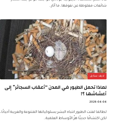
شائعات مغلوطة عن نفوقها، ما أثار…
لايف ستايل
لماذا تحمل الطيور في المدن “أعقاب السجائر” إلى
أعشاشها ؟!
2026-04-04
لطالما لفتت الطيور انتباه البشر بسلوكياتها المتنوعة والغريبة أحيانًا،
لكن اكتشافًا حديثًا هزّ الأوساط العلمية…