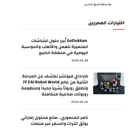
بواسطة
فريق التحرير
اختيارات المحررين
GoDukkan تُبرز حلول الشاشات
المتميزة للعمل والألعاب والحوسبة
اليومية في منطقة الخليج
2026-06-28
فاراداي فيوتشر تكشف عن المرحلة
الثانية من عالم FF EAI Robot World
وتطلق روبوتاً بشرياً جديداً ومنظومة
روبوتات صناعية متكاملة
2026-06-24
ناصر المنصوري.. صانع محتوى إماراتي
يوثق التراث والسفر عبر منصات