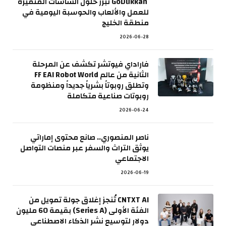
GoDukkan تُبرز حلول الشاشات المتميزة
للعمل والألعاب والحوسبة اليومية في
منطقة الخليج
2026-06-28
فاراداي فيوتشر تكشف عن المرحلة
الثانية من عالم FF EAI Robot World
وتطلق روبوتاً بشرياً جديداً ومنظومة
روبوتات صناعية متكاملة
2026-06-24
ناصر المنصوري.. صانع محتوى إماراتي
يوثق التراث والسفر عبر منصات التواصل
الاجتماعي
2026-06-19
CNTXT AI تُنجز إغلاق جولة تمويل من
الفئة الأولى (Series A) بقيمة 60 مليون
دولار لتوسيع نشر الذكاء الاصطناعي