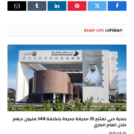
فيسبوك
تويتر
بينتيريست
لينكدإن
Tumblr
البريد
الإلكترو
المقالات
ذات الصلة
بلدية دبي تفتتح 35 حديقة جديدة بتكلفة 348 مليون درهم
خلال العام الجاري
2026-04-05