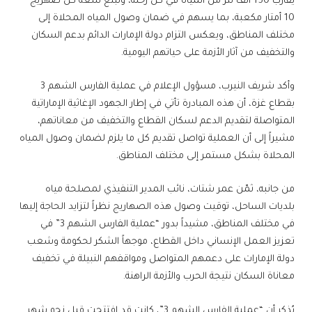
يقارب 150 ألف لتر من المياه في كل رحلة، وتبلغ سعة كل صهريج
10 أمتار مكعبة، بما يسهم في ضمان وصول المياه المحلاة إلى
مختلف المناطق، ويعكس التزام دولة الإمارات الدائم بدعم السكان
والتخفيف من آثار الأزمة على حياتهم اليومية.
وأكد شريف النيرب، مسؤول الإعلام في عملية الفارس الشهم 3
بقطاع غزة، أن هذه المبادرة تأتي في إطار الجهود الإغاثية الإماراتية
المتواصلة لتقديم الدعم لسكان القطاع والتخفيف من معاناتهم،
مشيراً إلى أن العملية تواصل تقديم كل ما يلزم لضمان وصول المياه
المحلاة بشكل مستمر إلى مختلف المناطق.
من جانبه، ثمّن عمر شتات، نائب المدير التنفيذي لمصلحة مياه
بلديات الساحل، توقيت وصول هذه الصهاريج نظراً لتزايد الحاجة إليها
في مختلف المناطق، مشيداً بدور “عملية الفارس الشهم 3” في
تعزيز العمل الإنساني داخل القطاع، موجهاً الشكر لحكومة وشعب
دولة الإمارات على دعمهم المتواصل ومواقفهم النبيلة في تخفيف
معاناة السكان نتيجة الحرب والأزمة الراهنة.
يُذكر أن “عملية الفارس الشهم 3”، كانت قد افتتحت قبل نحو شهر