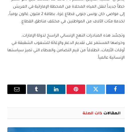
خطاً جديداً لنقل المياه المحلاة من المحطة الإماراتية في العريش
إلى مواصي خان يونس جنوبي قطاع غزة، بطاقة 2 مليون غالون يومياً،
لخدمة مئات الآلاف من المواطنين في مختلف مناطق القطاع.
وتجسّد هذه المبادرات النهج الإنساني الراسخ لدولة الإمارات،
وحرصها المستمر على تقديم الدعم والإغاثة للشعوب الشقيقة في
أوقات الأزمات، انطلاقاً من قيم التضامن والعطاء التي تميز سياستها
الإنسانية عالمياً.
فيسبوك
تويتر
بينتيريست
لينكدإن
Tumblr
البريد
الإلكترو
المقالات
ذات الصلة