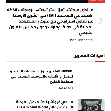
اخبار التقنية
فاراداي فيوتشر تعزز استراتيجيتها لروبوتات الذكاء
الاصطناعي المتجسد (EAI) في الشرق الأوسط
عبر تعاون استراتيجي مع شركاء المنظومة
المحلية في دولة الإمارات ودول مجلس التعاون
الخليجي
بواسطة
فريق التحرير
اختيارات المحررين
GoDukkan تُبرز حلول الشاشات المتميزة
للعمل والألعاب والحوسبة اليومية في
منطقة الخليج
2026-06-28
فاراداي فيوتشر تكشف عن المرحلة
الثانية من عالم FF EAI Robot World