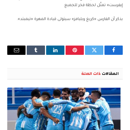
إيفرست» تمثّل لحظة فخر للجميع.
يذكر أن الفارس «كريغ ويليامز» سيتولى قيادة المهرة «تيمبتد».
فيسبوك
تويتر
بينتيريست
لينكدإن
Tumblr
البريد
الإلكترو
المقالات
ذات الصلة