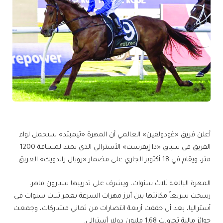
أعلن فريق «غودولفين» العالمي أن المهرة «تيمبتد» ستحمل لواء
الفريق في سباق «ذا إيفرست» الأسترالي الذي يمتد لمسافة 1200
متر، ويقام في 18 أكتوبر الجاري على مضمار «رويال راندويك» العريق.
المهرة البالغة ثلاث سنوات، ويشرف على تدريبها سيارون ماهر،
رسخت سريعاً مكانتها بين أبرز مهرات السرعة بعمر ثلاث سنوات في
أستراليا، بعد أن حققت أربعة انتصارات من ثماني مشاركات، وجمعت
جوائز مالية تجاوزت 1.68 مليون دولار أسترالي.