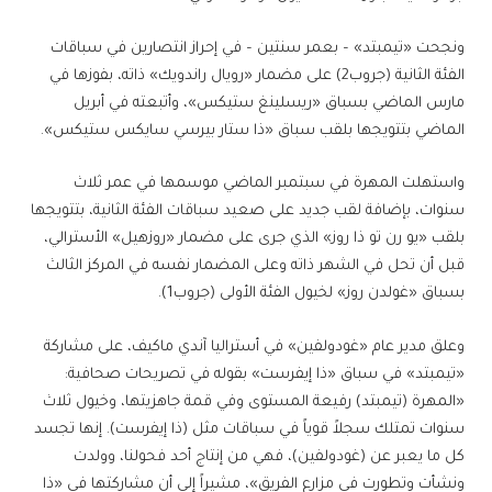
ونجحت «تيمبتد» – بعمر سنتين – في إحراز انتصارين في سباقات
الفئة الثانية (جروب2) على مضمار «رويال راندويك» ذاته، بفوزها في
مارس الماضي بسباق «ريسلينغ ستيكس»، وأتبعته في أبريل
الماضي بتتويجها بلقب سباق «ذا ستار بيرسي سايكس ستيكس».
واستهلت المهرة في سبتمبر الماضي موسمها في عمر ثلاث
سنوات، بإضافة لقب جديد على صعيد سباقات الفئة الثانية، بتتويجها
بلقب «يو رن تو ذا روز» الذي جرى على مضمار «روزهيل» الأسترالي،
قبل أن تحل في الشهر ذاته وعلى المضمار نفسه في المركز الثالث
بسباق «غولدن روز» لخيول الفئة الأولى (جروب1).
وعلق مدير عام «غودولفين» في أستراليا آندي ماكيف، على مشاركة
«تيمبتد» في سباق «ذا إيفرست» بقوله في تصريحات صحافية:
«المهرة (تيمبتد) رفيعة المستوى وفي قمة جاهزيتها، وخيول ثلاث
سنوات تمتلك سجلاً قوياً في سباقات مثل (ذا إيفرست). إنها تجسد
كل ما يعبر عن (غودولفين)، فهي من إنتاج أحد فحولنا، وولدت
ونشأت وتطورت في مزارع الفريق»، مشيراً إلى أن مشاركتها في «ذا