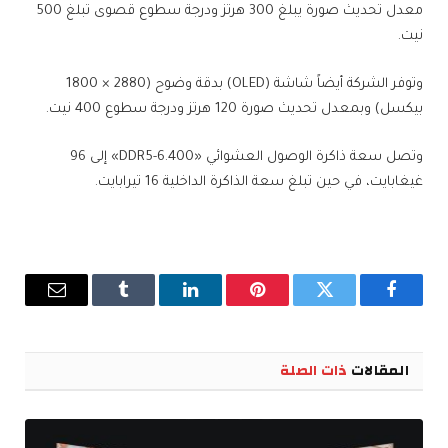
معدل تحديث صورة يبلغ 300 هرتز ودرجة سطوع قصوى تبلغ 500
نيت.
وتوفر الشركة أيضاً شاشة (OLED) بدقة وضوح (2880 × 1800
بيكسل) وبمعدل تحديث صورة 120 هرتز ودرجة سطوع 400 نيت.
وتصل سعة ذاكرة الوصول العشوائي «DDR5-6.400» إلى 96
غيغابايت، في حين تبلغ سعة الذاكرة الداخلية 16 تيرابايت.
فيسبوك
تويتر
بينتيريست
لينكدإن
Tumblr
البريد
الإلكترو
المقالات
ذات الصلة