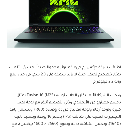
أطلقت شركة «إكس إم جي» كمبيوتر محمولاً جديداً لعشاق الألعاب،
يمتاز بتصميم نحيف، حيث لا يزيد سُمكه على 2.3 سم، في حين يبلغ
وزنه 2.2 كيلوغرام.
وذكرت الشركة الألمانية أن الـ«لاب توب» Fusion 16 (M25) يمتاز
بجسم مصنوع من الألمنيوم، ويأتي بتصميم أنيق مع لوحة لمس
كبيرة ولوحة أرقام ولوحة مفاتيح مزودة بإضاءة (RGB). وتشتمل باقة
التجهيزات التقنية على شاشة (IPS) بحجم 16 بوصة وبنسبة باعية
(16:10). وتعمل الشاشة بدقة وضوح (2560 × 1600 بيكسل)، مع