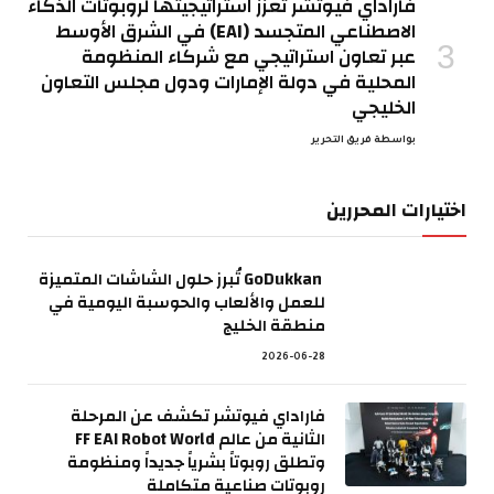
فاراداي فيوتشر تعزز استراتيجيتها لروبوتات الذكاء
الاصطناعي المتجسد (EAI) في الشرق الأوسط
عبر تعاون استراتيجي مع شركاء المنظومة
المحلية في دولة الإمارات ودول مجلس التعاون
الخليجي
بواسطة
فريق التحرير
اختيارات المحررين
GoDukkan تُبرز حلول الشاشات المتميزة
للعمل والألعاب والحوسبة اليومية في
منطقة الخليج
2026-06-28
فاراداي فيوتشر تكشف عن المرحلة
الثانية من عالم FF EAI Robot World
وتطلق روبوتاً بشرياً جديداً ومنظومة
روبوتات صناعية متكاملة