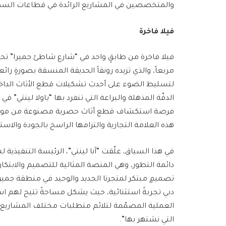
والمتخصصين في المشاريع الرائدة في قطاعات السك
فيلا فاخرة
مربعاً، والذي تزيده رونقاً الحديقة المنسقة بصورةٍ ر
لتسليط الضوء على أحدث تشكيلات قطع الأثاث الداخلية 
الدقّة المذهلة والبراعة التي تنفرد بها “باولا لينتي” في 
فرصة استكشاف قطع أثاث حصرية مصنوعة من موادّ مبت
هذه العلامة التجارية والتزامها الراسخ بالجودة والاست
في هذا السياق، علّقت “آنا لينتي”، الرئيسة التنفيذية ل
دائمة التطور، وهي المنصة المثالية للتصميم والابتك
تصميمٍ مبتكر لمتجرنا الجديد والوحيد في منطقة جمي
دبي تجربةً استثنائية، حيث يشكل مساحةً تتيح لهم استك
العملية المصمّمة لتلائم متطلبات مختلف المشاريع، است
التي نشتهر بها”.