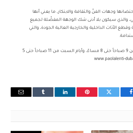
ضانها وجهات الفنّ والثقافة والابتكار، ما يعني أنها
 دبي، والذي سيكون بلا أدنى شك الوجهة المفضّلة لجميع
ع الأثاث الداخلية والخارجية العالية الجودة، والتي
ستدامة.
ويستقبل المتجر الجديد زوّاره من الاثنين إلى الجمعة من 9 صباحاً حتى 8 مساءً، وأيام السبت من 11 صباحاً حتى 5
www.paolalenti-dub
فيسبوك
تويتر
بينتيريست
لينكدإن
Tumblr
البريد
الإلكتروني