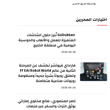
بواسطة
فريق التحرير
اختيارات المحررين
GoDukkan تُبرز حلول الشاشات
المتميزة للعمل والألعاب والحوسبة
اليومية في منطقة الخليج
2026-06-28
فاراداي فيوتشر تكشف عن المرحلة
الثانية من عالم FF EAI Robot World
وتطلق روبوتاً بشرياً جديداً ومنظومة
روبوتات صناعية متكاملة
2026-06-24
ناصر المنصوري.. صانع محتوى إماراتي
يوثق التراث والسفر عبر منصات