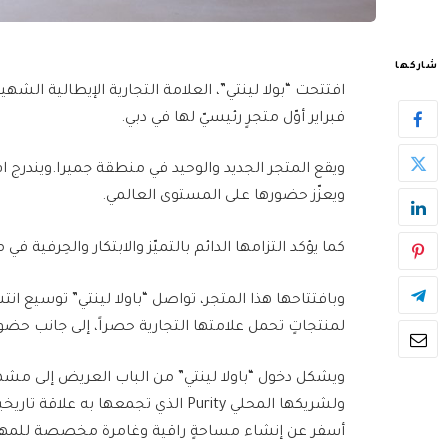
شاركها
فبراير أوّل متجرٍ رئيسيّ لها في دبي.
ويقع المتجر الجديد والوحيد في منطقة جميرا.ويندرج 
ويعزّز حضورها على المستوى العالمي.
كما يؤكد التزامها الدائم بالتميّز والابتكار والحِرفية ف
لمنتجاتٍ تحمل علامتها التجارية حصراً، إلى جانب حضورها في 
ويشكل دخول “باولا لينتي” من الباب العريض إلى مشهدية
ولشريكها المحلي
Purity
أسفر عن إنشاء مساحةٍ راقية وغامرة مخصصة للمه