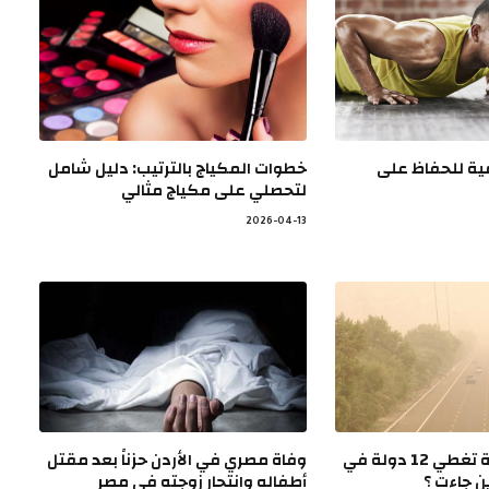
ية للحفاظ على
خطوات المكياج بالترتيب: دليل شامل
لتحصلي على مكياج مثالي
2026-04-13
موجة غبار كثيفة تغطي 12 دولة في
وفاة مصري في الأردن حزناً بعد مقتل
ن جاءت ؟
أطفاله وانتحار زوجته في مصر