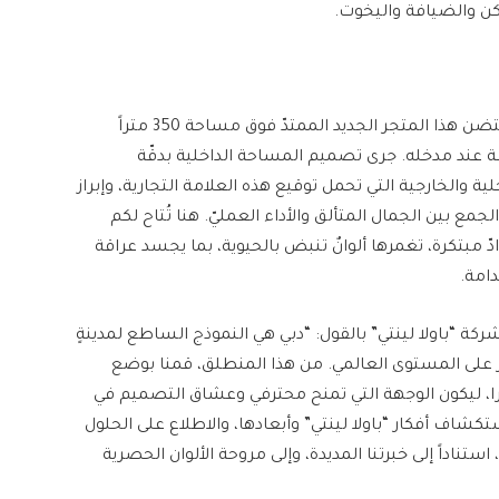
ن والضيافة واليخوت.
فيلا فاخرة من طابقٍ واحد في “شارع شاطئ جميرا” تحتضن هذا المتجر الجديد الممتدّ فوق مساحة 350 متراً
ائعة عند مدخله. جرى تصميم المساحة الداخلية بدقّة
والخارجية التي تحمل توقيع هذه العلامة التجارية، وإبراز
الجمع بين الجمال المتألق والأداء العمليّ. هنا تُتاح لكم
كرة، تغمرها ألوانٌ تنبض بالحيوية، بما يجسد عراقة
دامة.
شركة “باولا لينتي” بالقول: “دبي هي النموذج الساطع لمدينةٍ
ار على المستوى العالمي. من هذا المنطلق، قمنا بوضع
را، ليكون الوجهة التي تمنح محترفي وعشاق التصميم في
شاف أفكار “باولا لينتي” وأبعادها، والاطلاع على الحلول
ناداً إلى خبرتنا المديدة، وإلى مروحة الألوان الحصرية