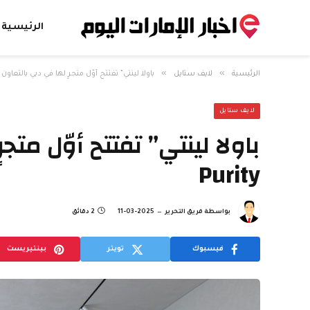
الرئيسية
»
»
الرئيسية
لايف ستايل
باولا لينتي” تفتتح أوّل متجرٍ لها في دبي بالتعاون مع” y
لايف ستايل
باولا لينتي” تفتتح أوّل متج
Purity
بواسطة
فريق التحرير
2025-03-11
2 دقائق
فيسبوك
تويتر
بينتيريست