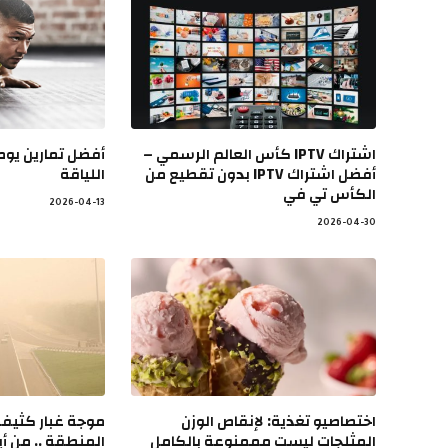
اشتراك IPTV كأس العالم الرسمي –
أفضل تمارين يوم
أفضل اشتراك IPTV بدون تقطيع من
اللياقة
الكأس تي في
2026-04-13
2026-04-30
اختصاصيو تغذية: لإنقاص الوزن
المثلجات ليست مممنوعة بالكامل
المنطقة .. من أي