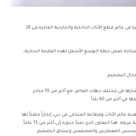
افتتحت “بولا لينتي”، العلامة التجارية الإيطالية الشهيرة في عالم قطع الأثاث الداخلية والخارجية الفاخرة،في 26
افتتاحه ضمن خطة التوسع الأشمل لهذه العلامة التجارية،
ي مجال التصميم.
وبافتتاحها هذا المتجر، تواصل “باولا لينتي” توسيع انتشارها في مختلف جهات العالم، مع أكثر من 10 متاجر
أكثر من 60 بلداً.
 عالم الأثاث وقطاعه المتنامي في دبي، إنجازاً ملفتاً لها
الذي تجمعها به علاقة تاريخية عريقة. هذا التعاون الذي تمتدّ جذوره إلى أكثر من 15 عاماً،
ندسين المعماريين والمصممين وعشاق التصميم