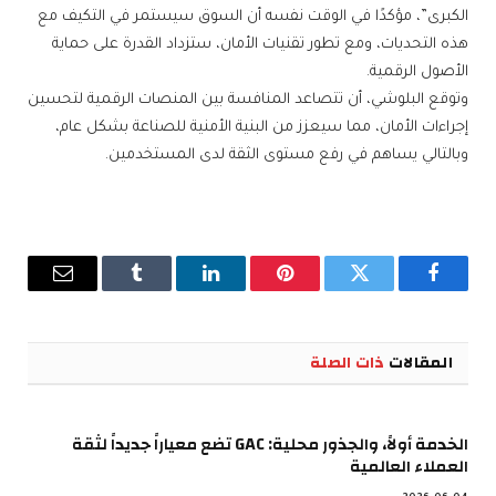
الكبرى”، مؤكدًا في الوقت نفسه أن السوق سيستمر في التكيف مع
هذه التحديات، ومع تطور تقنيات الأمان، ستزداد القدرة على حماية
الأصول الرقمية.
وتوقع البلوشي، أن تتصاعد المنافسة بين المنصات الرقمية لتحسين
إجراءات الأمان، مما سيعزز من البنية الأمنية للصناعة بشكل عام،
وبالتالي يساهم في رفع مستوى الثقة لدى المستخدمين.
فيسبوك
تويتر
بينتيريست
لينكدإن
Tumblr
البريد
الإلكترو
المقالات
ذات الصلة
الخدمة أولاً، والجذور محلية: GAC تضع معياراً جديداً لثقة
العملاء العالمية