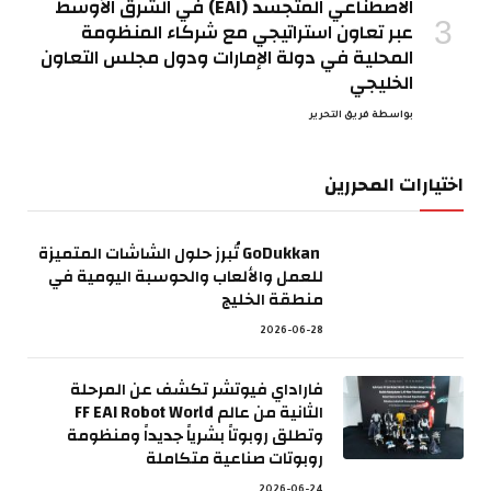
الاصطناعي المتجسد (EAI) في الشرق الأوسط
عبر تعاون استراتيجي مع شركاء المنظومة
المحلية في دولة الإمارات ودول مجلس التعاون
الخليجي
بواسطة
فريق التحرير
اختيارات المحررين
GoDukkan تُبرز حلول الشاشات المتميزة
للعمل والألعاب والحوسبة اليومية في
منطقة الخليج
2026-06-28
فاراداي فيوتشر تكشف عن المرحلة
الثانية من عالم FF EAI Robot World
وتطلق روبوتاً بشرياً جديداً ومنظومة
روبوتات صناعية متكاملة