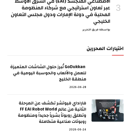
الاصطناعي المتجسد (EAI) في الشرق الأوسط
عبر تعاون استراتيجي مع شركاء المنظومة
المحلية في دولة الإمارات ودول مجلس التعاون
الخليجي
بواسطة
فريق التحرير
اختيارات المحررين
GoDukkan تُبرز حلول الشاشات المتميزة
للعمل والألعاب والحوسبة اليومية في
منطقة الخليج
2026-06-28
فاراداي فيوتشر تكشف عن المرحلة
الثانية من عالم FF EAI Robot World
وتطلق روبوتاً بشرياً جديداً ومنظومة
روبوتات صناعية متكاملة
2026-06-24