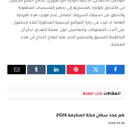
التواصل الاجتماعي الخاصة بالوزارة أمر ضروري. ننصح جميع الراغبين
في الالتحاق بالوزارة بالمسارعة إلى تجهيز المستندات المطلوبة
والتحقق من استيفاء الشروط، لضمان عدم تفويت هذه الفرصة
الهامة. لا تتردد في زيارة المواقع الرسمية المذكورة أعلاه للحصول
على أحدث المعلومات والتفاصيل حول عملية التقديم. تذكر أن
التخطيط المسبق والتحضير الجيد هما مفتاح النجاح في هذه
العملية.
فيسبوك
تويتر
بينتيريست
لينكدإن
Tumblr
البريد
الإلكترو
المقالات
ذات الصلة
كم عدد سكان مكة المكرمة 2026
2026-01-26